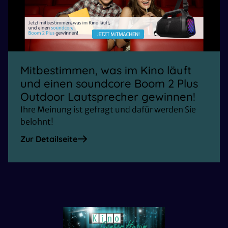
Mitbestimmen, was im Kino läuft
und einen soundcore Boom 2 Plus
Outdoor Lautsprecher gewinnen!
Ihre Meinung ist gefragt und dafür werden Sie
belohnt!
Zur Detailseite