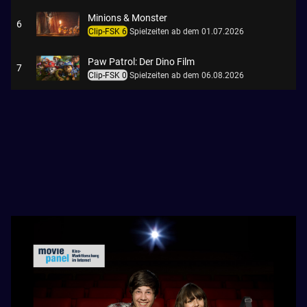
Minions & Monster
6
Clip-FSK 6
Spielzeiten ab dem 01.07.2026
Paw Patrol: Der Dino Film
7
Clip-FSK 0
Spielzeiten ab dem 06.08.2026
The Invite
8
Clip-FSK 6
Spielzeiten ab dem 30.07.2026
Chéri, ich komme! - Die Erfindung der Lust
9
Clip-FSK 0
Spielzeiten ab dem 23.07.2026